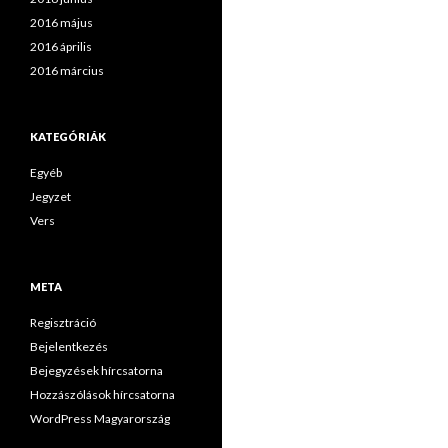
2016 május
2016 április
2016 március
KATEGÓRIÁK
Egyéb
Jegyzet
Vers
META
Regisztráció
Bejelentkezés
Bejegyzések hírcsatorna
Hozzászólások hírcsatorna
WordPress Magyarország