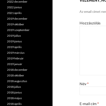
VÉLEMÉNY, H
2022 december
2022 június
Az email címet ne
2021 április
2019 december
Hozzászólás
2019 október
2019 szeptember
2019 július
2019 június
2019 április
2019 március
2019 február
2019 január
2018 december
2018 október
2018 augusztus
Név
*
2018 július
2018 június
2018 május
E-mail cím
*
2018 április