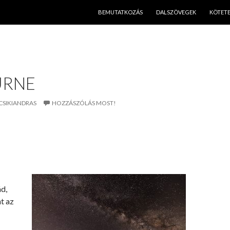
KILÉPÉS A TARTALOMBA
BEMUTATKOZÁS
DALSZÖVEGEK
KÖTET
URNE
CSIKIANDRAS
HOZZÁSZÓLÁS MOST!
d,
nt az