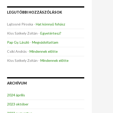
LEGUTÓBBI HOZZÁSZÓLÁSOK
Lajtosné Piroska
-
Hat könnyű fohász
Kiss Székely Zoltán
-
Egyetértesz?
Pap Gy. László
-
Megvádoltattam
Csíki András
-
Mindennek előtte
Kiss Székely Zoltán
-
Mindennek előtte
ARCHÍVUM
2024 április
2023 október