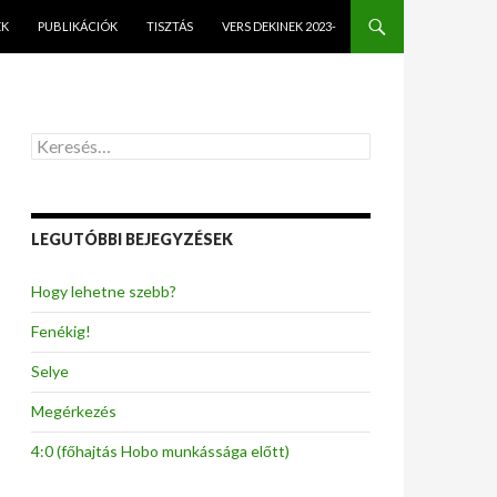
EK
PUBLIKÁCIÓK
TISZTÁS
VERS DEKINEK 2023-
K
e
r
e
s
LEGUTÓBBI BEJEGYZÉSEK
é
s
:
Hogy lehetne szebb?
Fenékig!
Selye
Megérkezés
4:0 (főhajtás Hobo munkássága előtt)