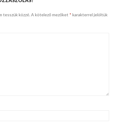
OZZÁSZÓLÁS?
m tesszük közzé.
A kötelező mezőket
*
karakterrel jelöltük