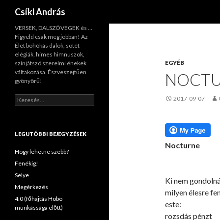
Keresés
Csíki András
VERSEK, DALSZÖVEGEK és …
Figyeld csak meg jobban! Az
Élet bohókás dalok, sötét
elégiák, hímes himnuszok,
EGYÉB
színjátszó szerelmi énekek
váltakozása. Észveszejtően
NOCT
gyönyörű!
K
2017-09-07
e
r
e
s
LEGUTÓBBI BEJEGYZÉSEK
é
Nocturne
s
Hogy lehetne szebb?
:
Fenékig!
Selye
Ki nem gondolná
Megérkezés
milyen élesre fe
4:0 (főhajtás Hobo
este:
munkássága előtt)
rozsdás pénzt