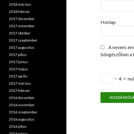
2018 március
2018 február
2017 december
Honlap
2017 november
2017 október
2017 szeptember
A nevem, em
2017 augusztus
böngészőben a 
2017 július
2017 június
2017 május
2017 április
−
4
=
nul
2017 március
2017 február
2016 december
2016 november
2016 szeptember
2016 augusztus
2016 július
2016 június