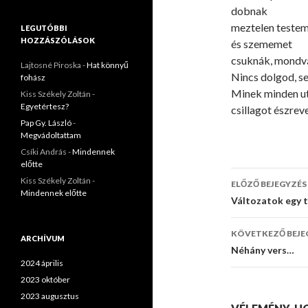
dobnak
meztelen testem
LEGUTÓBBI
HOZZÁSZÓLÁSOK
és szememet
csuknák, mondv
Lajtosné Piroska
-
Hat könnyű
Nincs dolgod, s
fohász
Minek minden u
Kiss Székely Zoltán
-
Egyetértesz?
csillagot észrev
Pap Gy. László
-
Megvádoltattam
Csíki András
-
Mindennek
előtte
Kiss Székely Zoltán
-
ELŐZŐ BEJEGYZÉS
Mindennek előtte
Bejegyzé
Változatok egy 
navigáci
KÖVETKEZŐ BEJE
ARCHÍVUM
Néhány vers…
2024 április
2023 október
2023 augusztus