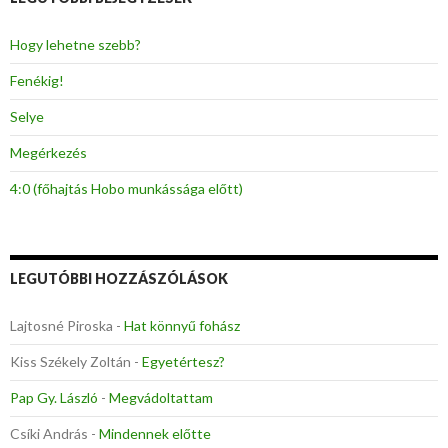
é
s
:
Hogy lehetne szebb?
Fenékig!
Selye
Megérkezés
4:0 (főhajtás Hobo munkássága előtt)
LEGUTÓBBI HOZZÁSZÓLÁSOK
Lajtosné Piroska
-
Hat könnyű fohász
Kiss Székely Zoltán
-
Egyetértesz?
Pap Gy. László
-
Megvádoltattam
Csíki András
-
Mindennek előtte