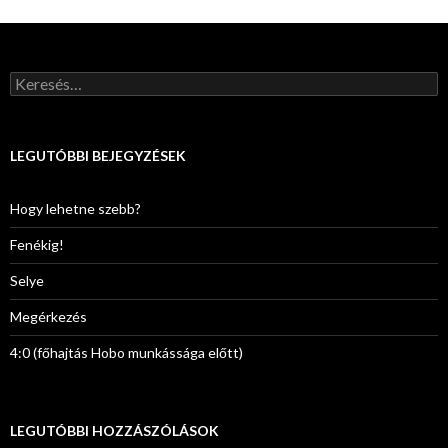
K
e
r
e
s
LEGUTÓBBI BEJEGYZÉSEK
é
s
:
Hogy lehetne szebb?
Fenékig!
Selye
Megérkezés
4:0 (főhajtás Hobo munkássága előtt)
LEGUTÓBBI HOZZÁSZÓLÁSOK