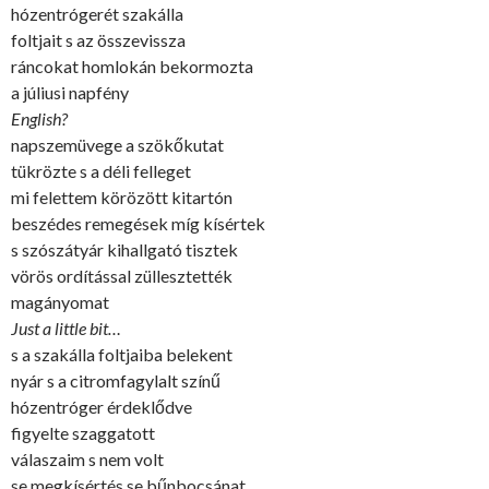
hózentrógerét szakálla
foltjait s az összevissza
ráncokat homlokán bekormozta
a júliusi napfény
English?
napszemüvege a szökőkutat
tükrözte s a déli felleget
mi felettem körözött kitartón
beszédes remegések míg kísértek
s szószátyár kihallgató tisztek
vörös ordítással züllesztették
magányomat
Just a little bit…
s a szakálla foltjaiba belekent
nyár s a citromfagylalt színű
hózentróger érdeklődve
figyelte szaggatott
válaszaim s nem volt
se megkísértés se bűnbocsánat