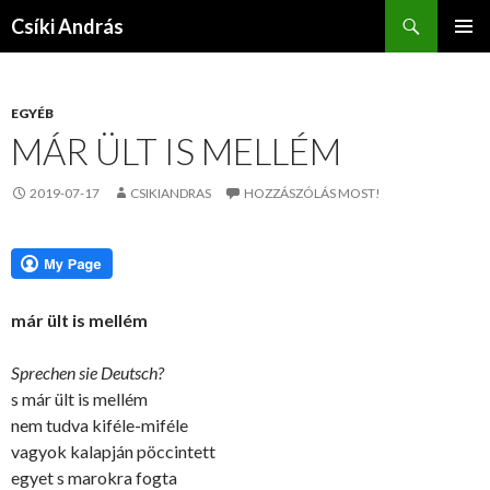
Keresés
Csíki András
KILÉPÉS
ELSŐDL
A
MENÜ
TARTALOMBA
EGYÉB
MÁR ÜLT IS MELLÉM
2019-07-17
CSIKIANDRAS
HOZZÁSZÓLÁS MOST!
már ült is mellém
Sprechen sie Deutsch?
s már ült is mellém
nem tudva kiféle-miféle
vagyok kalapján pöccintett
egyet s marokra fogta