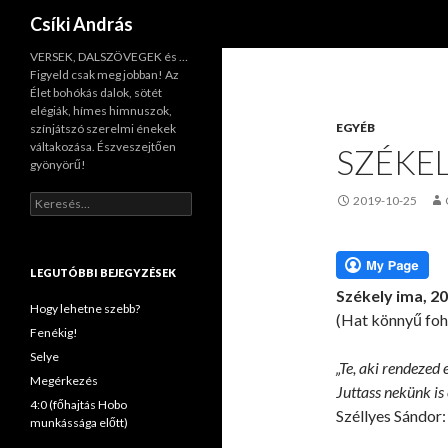
Keresés
Csíki András
VERSEK, DALSZÖVEGEK és …
Figyeld csak meg jobban! Az
Élet bohókás dalok, sötét
elégiák, hímes himnuszok,
EGYÉB
színjátszó szerelmi énekek
váltakozása. Észveszejtően
SZÉKEL
gyönyörű!
K
2019-10-25
e
r
e
s
LEGUTÓBBI BEJEGYZÉSEK
é
Székely ima, 2
s
Hogy lehetne szebb?
(Hat könnyű fohá
:
Fenékig!
Selye
„Te, aki rendezed 
Megérkezés
Juttass nekünk is 
4:0 (főhajtás Hobo
Széllyes Sándor
munkássága előtt)