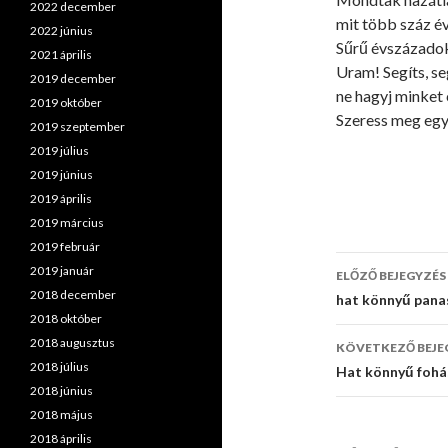
2022 december
mit több száz év
2022 június
Sűrű évszázadok 
2021 április
Uram! Segíts, se
2019 december
ne hagyj minket 
2019 október
Szeress meg egy 
2019 szeptember
2019 július
2019 június
2019 április
2019 március
2019 február
2019 január
ELŐZŐ BEJEGYZÉS
2018 december
Bejegyzé
hat könnyű pana
2018 október
navigáci
2018 augusztus
KÖVETKEZŐ BEJE
2018 július
Hat könnyű fohá
2018 június
2018 május
2018 április