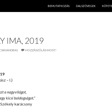
KILÉPÉS A TARTALOMBA
BEMUTATKOZÁS
DALSZÖVEGEK
KÖTET
Y IMA, 2019
CSIKIANDRAS
HOZZÁSZÓLÁS MOST!
019
sz – I.)
ezt a nagyvilágot,
egy kicsi boldogságot.”
: Székely karácsony