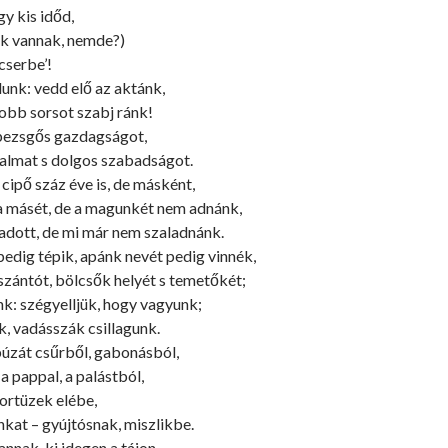
y kis időd,
k vannak, nemde?)
cserbe’!
unk: vedd elő az aktánk,
jobb sorsot szabj ránk!
pezsgős gazdagságot,
almat s dolgos szabadságot.
 cipő száz éve is, de másként,
a másét, de a magunkét nem adnánk,
dott, de mi már nem szaladnánk.
edig tépik, apánk nevét pedig vinnék,
 szántót, bölcsők helyét s temetőkét;
k: szégyelljük, hogy vagyunk;
, vadásszák csillagunk.
úzát csűrből, gabonásból,
 a pappal, a palástból,
sortüzek elébe,
kat – gyújtósnak, miszlikbe.
nak, ki idegen a tájon,