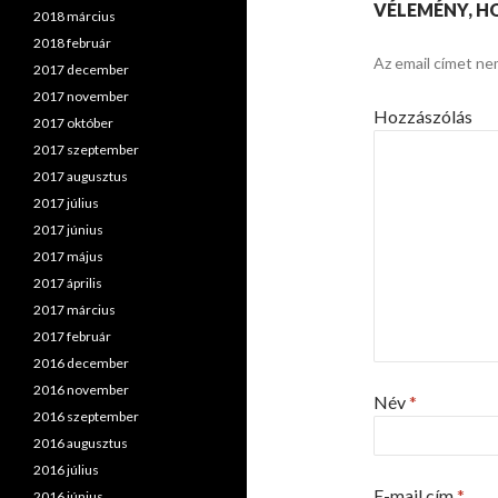
VÉLEMÉNY, H
2018 március
2018 február
Az email címet ne
2017 december
2017 november
Hozzászólás
2017 október
2017 szeptember
2017 augusztus
2017 július
2017 június
2017 május
2017 április
2017 március
2017 február
2016 december
2016 november
Név
*
2016 szeptember
2016 augusztus
2016 július
E-mail cím
*
2016 június