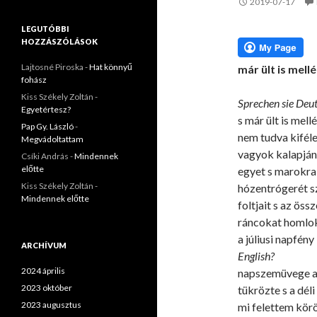
2019-07-17
LEGUTÓBBI
HOZZÁSZÓLÁSOK
Lajtosné Piroska
-
Hat könnyű
már ült is mell
fohász
Kiss Székely Zoltán
-
Sprechen sie Deu
Egyetértesz?
s már ült is mell
Pap Gy. László
-
nem tudva kifél
Megvádoltattam
vagyok kalapján
Csíki András
-
Mindennek
előtte
egyet s marokra
Kiss Székely Zoltán
-
hózentrógerét s
Mindennek előtte
foltjait s az öss
ráncokat homlo
a júliusi napfény
ARCHÍVUM
English?
2024 április
napszemüvege a
2023 október
tükrözte s a déli
2023 augusztus
mi felettem körö