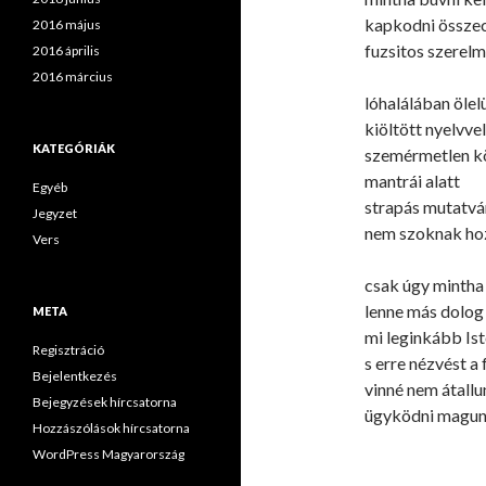
kapkodni össze
2016 május
fuzsitos szerel
2016 április
2016 március
lóhalálában ölel
kiöltött nyelvvel
KATEGÓRIÁK
szemérmetlen k
mantrái alatt
Egyéb
strapás mutatv
Jegyzet
nem szoknak ho
Vers
csak úgy mintha
lenne más dolog 
META
mi leginkább Ist
Regisztráció
s erre nézvést a 
Bejelentkezés
vinné nem átallu
Bejegyzések hírcsatorna
ügyködni magun
Hozzászólások hírcsatorna
WordPress Magyarország