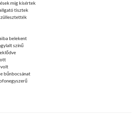
ések míg kísértek
allgató tisztek
 züllesztették
jaiba belekent
agylalt színű
deklődve
ott
volt
se bűnbocsánat
pofonegyszerű