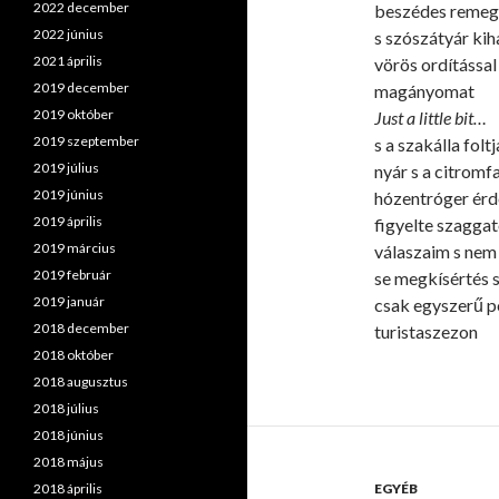
2022 december
beszédes remeg
2022 június
s szószátyár kih
2021 április
vörös ordítással
2019 december
magányomat
2019 október
Just a little bit…
2019 szeptember
s a szakálla folt
2019 július
nyár s a citromf
2019 június
hózentróger ér
2019 április
figyelte szaggat
2019 március
válaszaim s nem 
2019 február
se megkísértés 
2019 január
csak egyszerű 
2018 december
turistaszezon
2018 október
2018 augusztus
2018 július
2018 június
2018 május
2018 április
EGYÉB