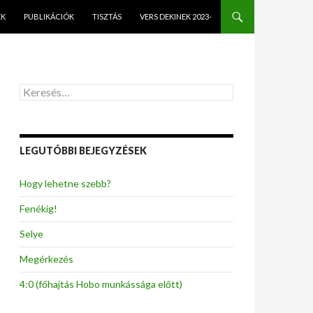
EK
PUBLIKÁCIÓK
TISZTÁS
VERS DEKINEK 2023-
K
e
r
e
s
LEGUTÓBBI BEJEGYZÉSEK
é
s
:
Hogy lehetne szebb?
Fenékig!
Selye
Megérkezés
4:0 (főhajtás Hobo munkássága előtt)