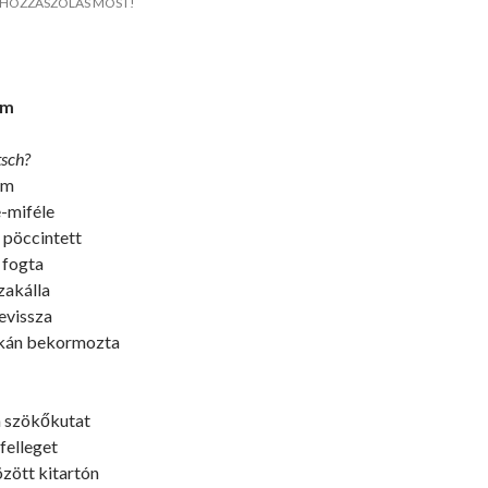
HOZZÁSZÓLÁS MOST!
ém
tsch?
ém
e-miféle
 pöccintett
 fogta
zakálla
zevissza
kán bekormozta
 szökőkutat
 felleget
zött kitartón