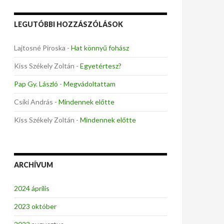
LEGUTÓBBI HOZZÁSZÓLÁSOK
Lajtosné Piroska
-
Hat könnyű fohász
Kiss Székely Zoltán
-
Egyetértesz?
Pap Gy. László
-
Megvádoltattam
Csíki András
-
Mindennek előtte
Kiss Székely Zoltán
-
Mindennek előtte
ARCHÍVUM
2024 április
2023 október