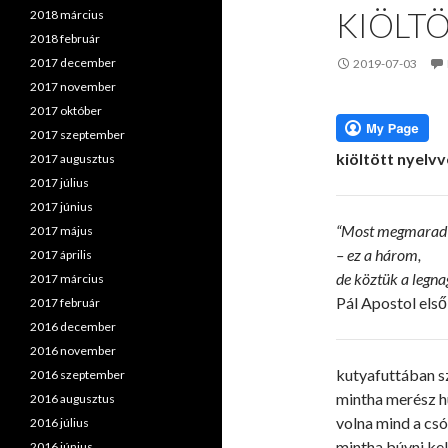
KIÖLTÖ
2018 március
2018 február
2017 december
2019-07-03
2017 november
2017 október
2017 szeptember
kiöltött nyelvv
2017 augusztus
2017 július
2017 június
“Most megmarad a 
2017 május
– ez a három,
2017 április
de köztük a legna
2017 március
Pál Apostol első
2017 február
2016 december
2016 november
kutyafuttában s
2016 szeptember
mintha merész 
2016 augusztus
volna mind a cs
2016 július
mintha búvni kel
2016 június