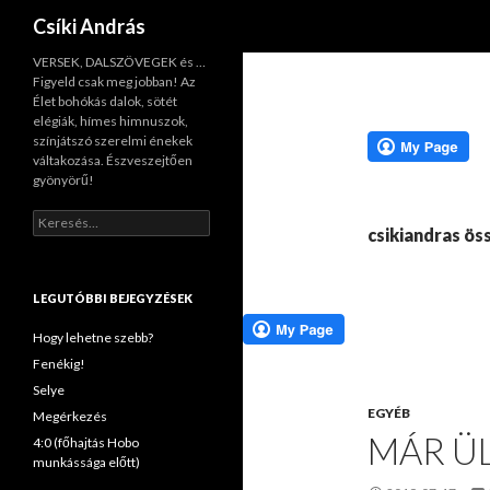
Keresés
Csíki András
VERSEK, DALSZÖVEGEK és …
Figyeld csak meg jobban! Az
Élet bohókás dalok, sötét
elégiák, hímes himnuszok,
színjátszó szerelmi énekek
váltakozása. Észveszejtően
gyönyörű!
K
csikiandras ö
e
r
e
s
LEGUTÓBBI BEJEGYZÉSEK
é
s
Hogy lehetne szebb?
:
Fenékig!
Selye
EGYÉB
Megérkezés
MÁR ÜL
4:0 (főhajtás Hobo
munkássága előtt)