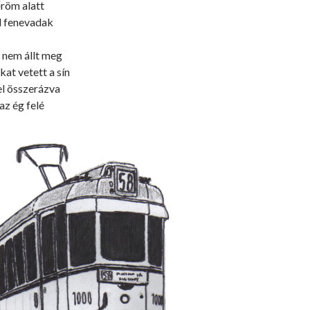
őröm alatt
d fenevadak
 nem állt meg
kat vetett a sín
l összerázva
az ég felé