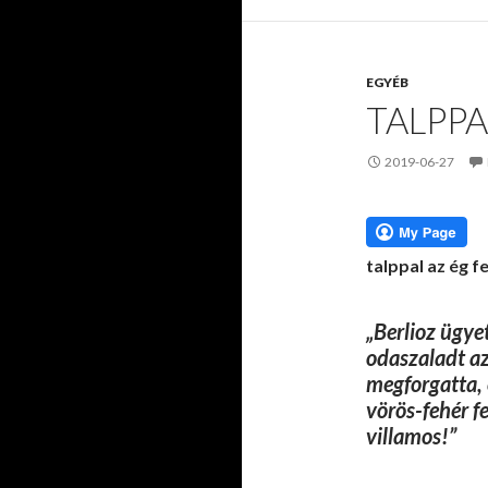
EGYÉB
TALPPA
2019-06-27
talppal az ég fe
„Berlioz ügye
odaszaladt az
megforgatta, 
vörös-fehér fe
villamos!”