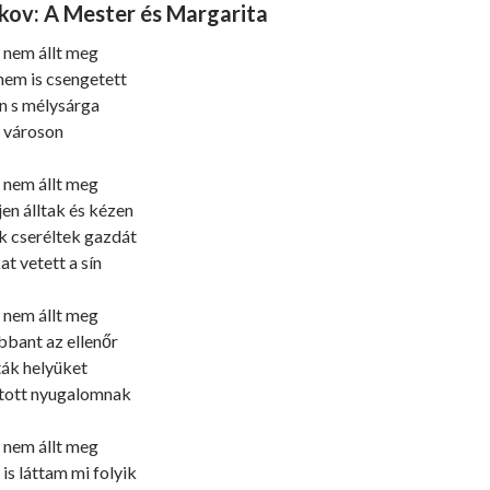
akov: A Mester és Margarita
 nem állt meg
nem is csengetett
n s mélysárga
a városon
 nem állt meg
jen álltak és kézen
k cseréltek gazdát
at vetett a sín
 nem állt meg
bbant az ellenőr
ták helyüket
atott nyugalomnak
 nem állt meg
s láttam mi folyik