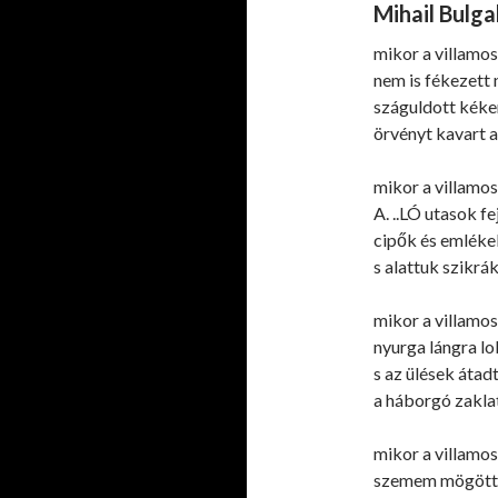
Mihail Bulg
mikor a villamos
nem is fékezett 
száguldott kéke
örvényt kavart 
mikor a villamos
A. ..LÓ utasok fe
cipők és emléke
s alattuk szikrák
mikor a villamos
nyurga lángra lo
s az ülések átad
a háborgó zakl
mikor a villamos
szemem mögött i