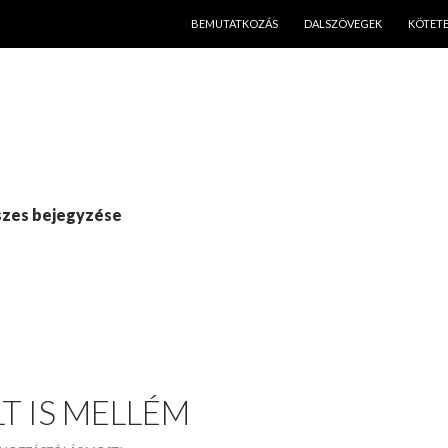
KILÉPÉS A TARTALOMBA
BEMUTATKOZÁS
DALSZÖVEGEK
KÖTET
sszes bejegyzése
T IS MELLÉM