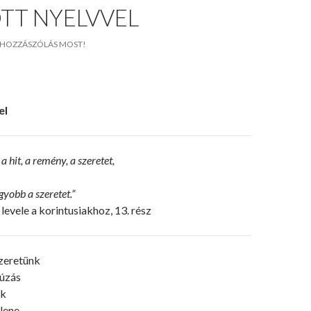
TT NYELVVEL
HOZZÁSZÓLÁS MOST!
el
hit, a remény, a szeretet,
gyobb a szeretet.”
 levele a korintusiakhoz, 13. rész
zeretünk
húzás
ók
lene