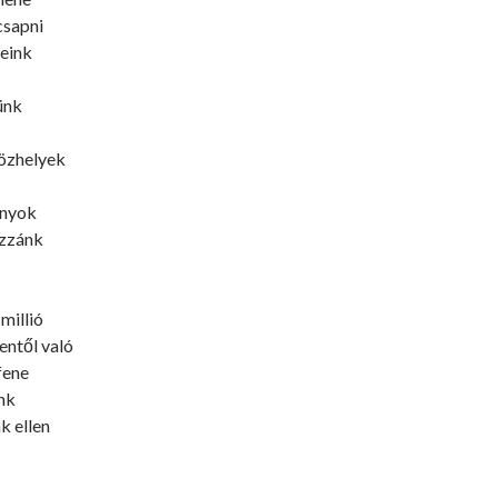
csapni
meink
ünk
özhelyek
ányok
zzánk
millió
entől való
fene
nk
k ellen