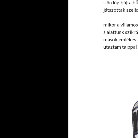
s ördög bújta b
játszottak szelí
mikor a villamos
s alattunk szikrá
mások emlékéve
utaztam talppal 