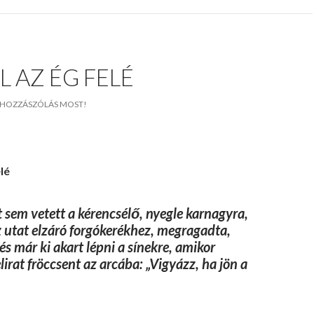
L AZ ÉG FELÉ
HOZZÁSZÓLÁS MOST!
lé
t sem vetett a kérencsélő, nyegle karnagyra,
 utat elzáró forgókerékhez, megragadta,
és már ki akart lépni a sínekre, amikor
lirat fröccsent az arcába: „Vigyázz, ha jön a