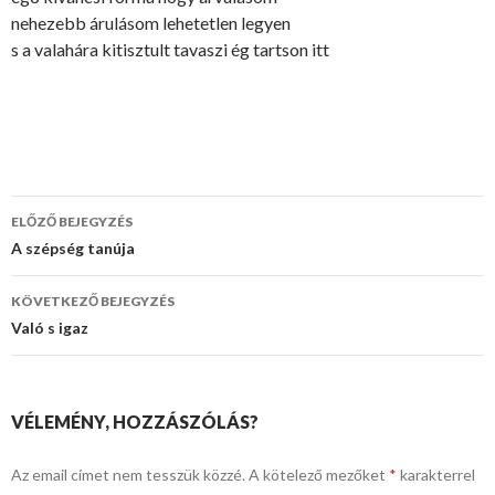
nehezebb árulásom lehetetlen legyen
s a valahára kitisztult tavaszi ég tartson itt
ELŐZŐ BEJEGYZÉS
Bejegyzés
A szépség tanúja
navigáció
KÖVETKEZŐ BEJEGYZÉS
Való s igaz
VÉLEMÉNY, HOZZÁSZÓLÁS?
Az email címet nem tesszük közzé.
A kötelező mezőket
*
karakterrel