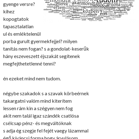
gyenge versre?
kihez
kopogtatok
tapasztalatlan
ul és emléktelenül
porba gurult gyermekfejjel? milyen
tanítás nem fogan? s a gondolat-keserűk
hány eszeveszett éjszakát segítenek
megfejthetetlenné tenni?
én ezeket mind nem tudom.
négybe szakadok s a szavak körbeérnek
takargatni valóm mind kiterítem
lessen rám kin a szégyen nem fog
akit nem talál igaz szándék csatlósa
csélcsap pénz- és megváltóknak
s adja ég szegje fel fejét vaegy lázammal
égő kíváncsi forma hogy árvulásom