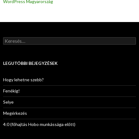
WordPress Magyarország
K
e
r
e
s
LEGUTÓBBI BEJEGYZÉSEK
é
s
:
Hogy lehetne szebb?
Fenékig!
Selye
Megérkezés
4:0 (főhajtás Hobo munkássága előtt)