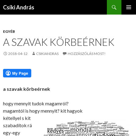
Keresés
Csíki András
KILÉPÉS
ELSŐDL
A
MENÜ
TARTALOMBA
EGYÉB
A SZAVAK KÖRBEÉRNEK
2018-04-12
CSIKIANDRAS
HOZZÁSZÓLÁS MOST!
a szavak körbeérnek
hogy mennyit tudok magamról?
magamtól is hogy mennyit? kit hagyok
kétellyel s kit
szabadítok rá
egy-egy