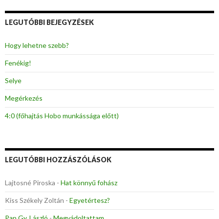
e
s
LEGUTÓBBI BEJEGYZÉSEK
é
s
:
Hogy lehetne szebb?
Fenékig!
Selye
Megérkezés
4:0 (főhajtás Hobo munkássága előtt)
LEGUTÓBBI HOZZÁSZÓLÁSOK
Lajtosné Piroska
-
Hat könnyű fohász
Kiss Székely Zoltán
-
Egyetértesz?
Pap Gy. László
-
Megvádoltattam