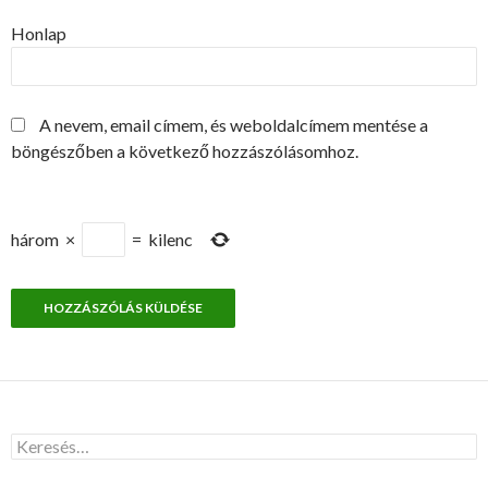
Honlap
A nevem, email címem, és weboldalcímem mentése a
böngészőben a következő hozzászólásomhoz.
három
×
=
kilenc
K
e
r