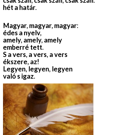
csak száll, csak száll, csak száll:
hét a határ.
Magyar, magyar, magyar:
édes a nyelv,
amely, amely, amely
emberré tett.
S a vers, a vers, a vers
ékszere, az!
Legyen, legyen, legyen
való s igaz.