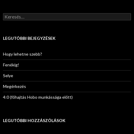
K
e
r
e
s
LEGUTÓBBI BEJEGYZÉSEK
é
s
:
Hogy lehetne szebb?
Fenékig!
Selye
Megérkezés
4:0 (főhajtás Hobo munkássága előtt)
LEGUTÓBBI HOZZÁSZÓLÁSOK