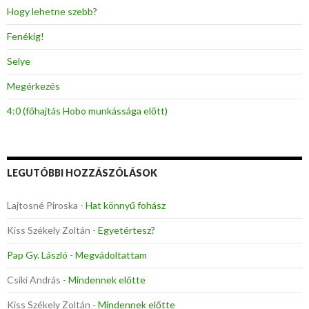
:
Hogy lehetne szebb?
Fenékig!
Selye
Megérkezés
4:0 (főhajtás Hobo munkássága előtt)
LEGUTÓBBI HOZZÁSZÓLÁSOK
Lajtosné Piroska
-
Hat könnyű fohász
Kiss Székely Zoltán
-
Egyetértesz?
Pap Gy. László
-
Megvádoltattam
Csíki András
-
Mindennek előtte
Kiss Székely Zoltán
-
Mindennek előtte