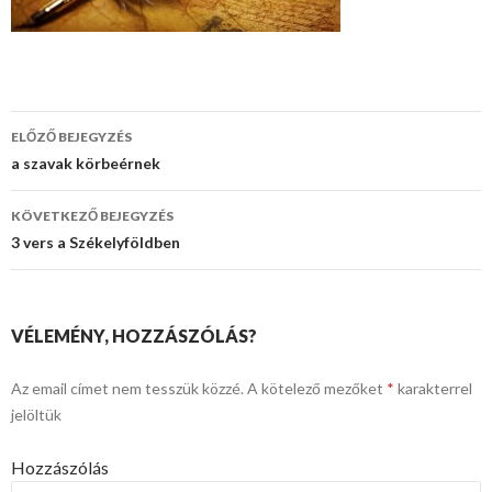
ELŐZŐ BEJEGYZÉS
Bejegyzés
a szavak körbeérnek
navigáció
KÖVETKEZŐ BEJEGYZÉS
3 vers a Székelyföldben
VÉLEMÉNY, HOZZÁSZÓLÁS?
Az email címet nem tesszük közzé.
A kötelező mezőket
*
karakterrel
jelöltük
Hozzászólás