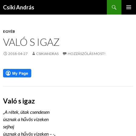
Keresés
Csíki András
KILÉPÉS
ELSŐDL
A
MENÜ
TARTALOMBA
EGYÉB
VALÓ S IGAZ
2018-04-27
CSIKIANDRAS
HOZZÁSZÓLÁS MOST!
Való s igaz
„A rétek, útak csendesen
úsznak a hűvös vizeken
sejhaj
úsznak a hűvös vizeken – -„