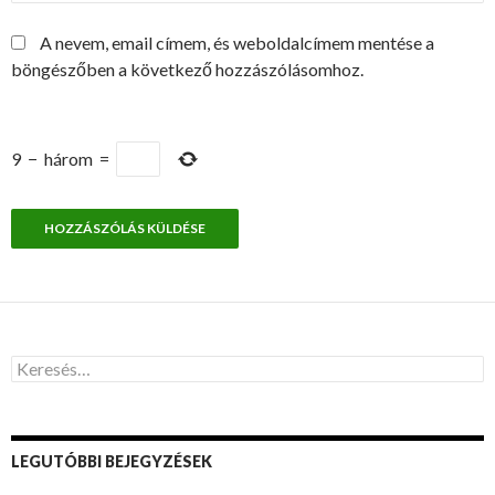
A nevem, email címem, és weboldalcímem mentése a
böngészőben a következő hozzászólásomhoz.
9
−
három
=
K
e
r
e
s
LEGUTÓBBI BEJEGYZÉSEK
é
s