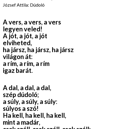
József Attila: Dúdoló
A vers, a vers, a vers
legyen veled!
A jót, a jót, a jót
elviheted,
ha jársz, ha jársz, ha jársz
világon át:
a rím, a rím, a rím
igaz barát.
A dal, a dal, a dal,
szép dúdoló;
a súly, a súly, a súly:
súlyos a szó!
Ha kell, ha kell, ha kell,
mint a madár,