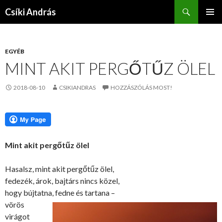
Keresés
Csíki András
KILÉPÉS
ELSŐDL
A
MENÜ
TARTALOMBA
EGYÉB
MINT AKIT PERGŐTŰZ ÖLEL
2018-08-10
CSIKIANDRAS
HOZZÁSZÓLÁS MOST!
Mint akit pergőtűz ölel
Hasalsz, mint akit pergőtűz ölel,
fedezék, árok, bajtárs nincs közel,
hogy bújtatna, fedne és tartana –
vörös
virágot