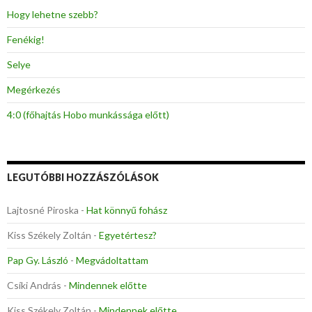
:
Hogy lehetne szebb?
Fenékig!
Selye
Megérkezés
4:0 (főhajtás Hobo munkássága előtt)
LEGUTÓBBI HOZZÁSZÓLÁSOK
Lajtosné Piroska
-
Hat könnyű fohász
Kiss Székely Zoltán
-
Egyetértesz?
Pap Gy. László
-
Megvádoltattam
Csíki András
-
Mindennek előtte
Kiss Székely Zoltán
-
Mindennek előtte