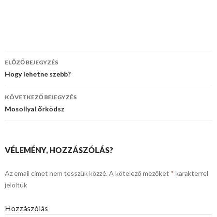
ELŐZŐ BEJEGYZÉS
Bejegyzés
Hogy lehetne szebb?
navigáció
KÖVETKEZŐ BEJEGYZÉS
Mosollyal őrködsz
VÉLEMÉNY, HOZZÁSZÓLÁS?
Az email címet nem tesszük közzé.
A kötelező mezőket
*
karakterrel
jelöltük
Hozzászólás