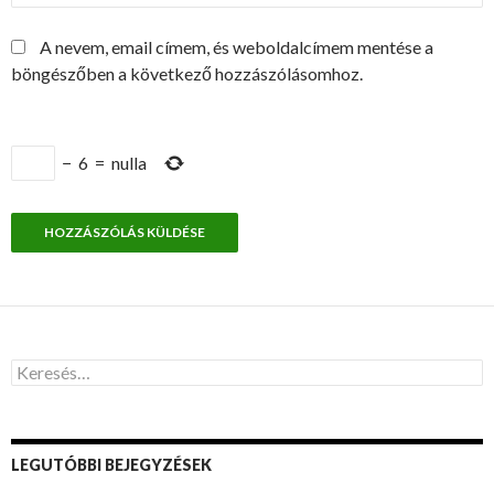
A nevem, email címem, és weboldalcímem mentése a
böngészőben a következő hozzászólásomhoz.
−
6
=
nulla
K
e
r
e
s
LEGUTÓBBI BEJEGYZÉSEK
é
s