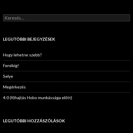
K
e
r
e
s
LEGUTÓBBI BEJEGYZÉSEK
é
s
:
Hogy lehetne szebb?
Fenékig!
Selye
Megérkezés
4:0 (főhajtás Hobo munkássága előtt)
LEGUTÓBBI HOZZÁSZÓLÁSOK