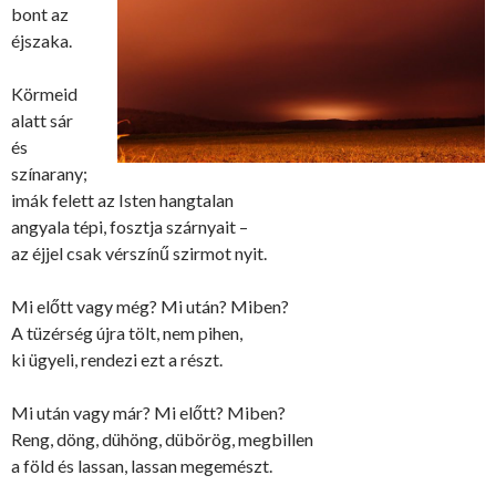
bont az
éjszaka.
Körmeid
alatt sár
és
színarany;
imák felett az Isten hangtalan
angyala tépi, fosztja szárnyait –
az éjjel csak vérszínű szirmot nyit.
Mi előtt vagy még? Mi után? Miben?
A tüzérség újra tölt, nem pihen,
ki ügyeli, rendezi ezt a részt.
Mi után vagy már? Mi előtt? Miben?
Reng, döng, dühöng, dübörög, megbillen
a föld és lassan, lassan megemészt.