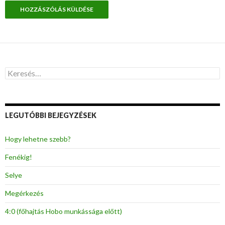
K
e
r
e
s
LEGUTÓBBI BEJEGYZÉSEK
é
s
:
Hogy lehetne szebb?
Fenékig!
Selye
Megérkezés
4:0 (főhajtás Hobo munkássága előtt)