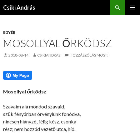
Keresés
Csíki András
KILÉPÉS
ELSŐDL
A
MENÜ
TARTALOMBA
EGYÉB
MOSOLLYAL ŐRKÖDSZ
2018-08-14
CSIKIANDRAS
HOZZÁSZÓLÁS MOST!
Mosollyal őrködsz
Szavaim alá mondod szavaid,
szűk fényárban örvénylünk fonódva,
nincsen hiányzó, félig kész, csonka
rész; nem hozzád vezető utca, híd.