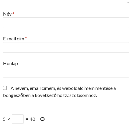
Név
*
E-mail cím
*
Honlap
A nevem, email címem, és weboldalcímem mentése a
böngészőben a következő hozzászólásomhoz.
5
×
=
40