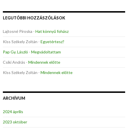
LEGUTÓBBI HOZZÁSZÓLÁSOK
Lajtosné Piroska
-
Hat könnyű fohász
Kiss Székely Zoltán
-
Egyetértesz?
Pap Gy. László
-
Megvádoltattam
Csíki András
-
Mindennek előtte
Kiss Székely Zoltán
-
Mindennek előtte
ARCHÍVUM
2024 április
2023 október