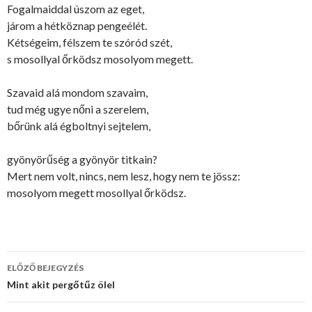
Fogalmaiddal úszom az eget,
járom a hétköznap pengeélét.
Kétségeim, félszem te szóród szét,
s mosollyal őrködsz mosolyom megett.
Szavaid alá mondom szavaim,
tud még ugye nőni a szerelem,
bőrünk alá égboltnyi sejtelem,
gyönyörűség a gyönyör titkain?
Mert nem volt, nincs, nem lesz, hogy nem te jössz:
mosolyom megett mosollyal őrködsz.
ELŐZŐ BEJEGYZÉS
Bejegyzés
Mint akit pergőtűz ölel