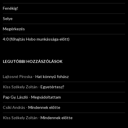
Fenékig!
Selye
Megérkezés
4:0 (főhajtás Hobo munkássága előtt)
LEGUTÓBBI HOZZÁSZÓLÁSOK
Lajtosné Piroska
-
Hat könnyű fohász
Kiss Székely Zoltán
-
Egyetértesz?
Pap Gy. László
-
Megvádoltattam
Csíki András
-
Mindennek előtte
Kiss Székely Zoltán
-
Mindennek előtte