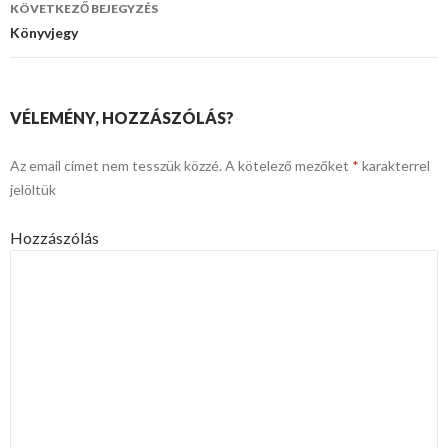
navigáció
KÖVETKEZŐ BEJEGYZÉS
Könyvjegy
VÉLEMÉNY, HOZZÁSZÓLÁS?
Az email címet nem tesszük közzé.
A kötelező mezőket
*
karakterrel
jelöltük
Hozzászólás